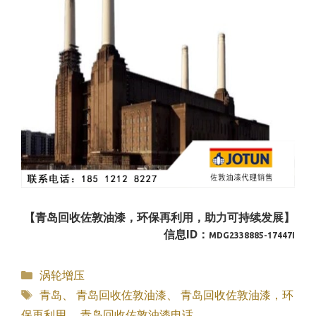
【青岛回收佐敦油漆，环保再利用，助力可持续发展】
信息ID：
MDG2338885-17447I
分
涡轮增压
类
标
青岛
、
青岛回收佐敦油漆
、
青岛回收佐敦油漆，环
签
保再利用
、
青岛回收佐敦油漆电话