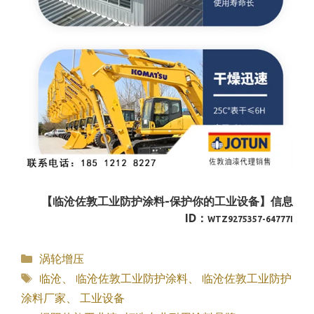
【临沧佐敦工业防护涂料-保护你的工业设备】信息
ID：
WTZ9275357-64777I
分
涡轮增压
类
标
临沧
、
临沧佐敦工业防护涂料
、
临沧佐敦工业防护
签
涂料厂家
、
工业设备