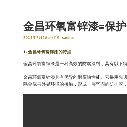
跳
至
内
金昌环氧富锌漆=保
容
2024年7月26日
作者
rsadmin
1. 金昌环氧富锌漆的特点
金昌环氧富锌漆是一种高效的防腐涂料，具有以下
金昌环氧富锌漆具有优异的耐腐蚀性能。它采用先
隔金属与外界环境的接触，形成一层坚固的防护膜