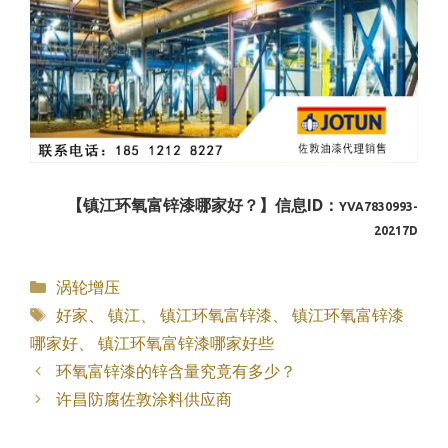
【镇江环氧富锌漆哪家好？】信息ID：
YVA7830993-
20217D
分
涡轮增压
类
标
好家
、
镇江
、
镇江环氧富锌漆
、
镇江环氧富锌漆
签
哪家好
、
镇江环氧富锌漆哪家好些
环氧富锌漆的锌含量究竟有多少？
许昌防腐佐敦涂料供应商