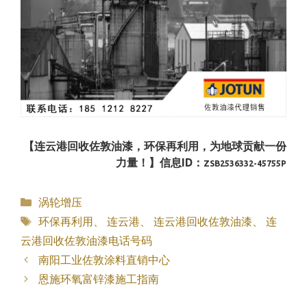
【连云港回收佐敦油漆，环保再利用，为地球贡献一份
力量！】信息ID：
ZSB2536332-45755P
分
涡轮增压
类
标
环保再利用
、
连云港
、
连云港回收佐敦油漆
、
连
签
云港回收佐敦油漆电话号码
南阳工业佐敦涂料直销中心
恩施环氧富锌漆施工指南