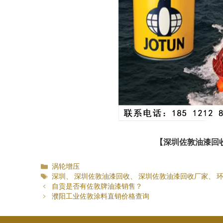
【深圳佐敦油漆回
分
涡轮增压
类
标
深圳
、
深圳佐敦油漆回收
、
深圳佐敦油漆回收厂家
、
签
自贡是否有佐敦牌油漆销售？
濮阳工业佐敦涂料直销价格查询