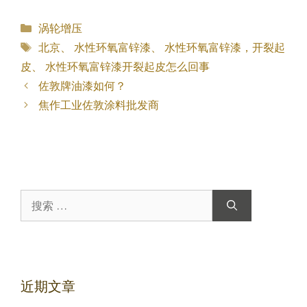
分
涡轮增压
类
标
北京
、
水性环氧富锌漆
、
水性环氧富锌漆，开裂起
签
皮
、
水性环氧富锌漆开裂起皮怎么回事
佐敦牌油漆如何？
焦作工业佐敦涂料批发商
搜
索：
近期文章