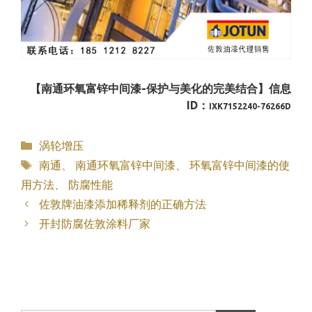
【南通环氧富锌中间漆-保护与美化的完美结合】信息
ID：
IXK7152240-76266D
分
涡轮增压
类
标
南通
、
南通环氧富锌中间漆
、
环氧富锌中间漆的使
签
用方法
、
防腐性能
佐敦牌油漆添加稀释剂的正确方法
开封防腐佐敦涂料厂家