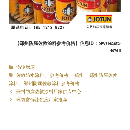
【郑州防腐佐敦涂料参考价格】信息ID：
DFV3982852-
40761I
分
涡轮增压
类
标
佐敦防水涂料
、
参考价格
、
郑州
、
郑州防腐佐敦
签
涂料
、
郑州防腐佐敦涂料参考价格
开封防腐佐敦涂料厂家供应中心
环氧富锌漆供应厂家推荐