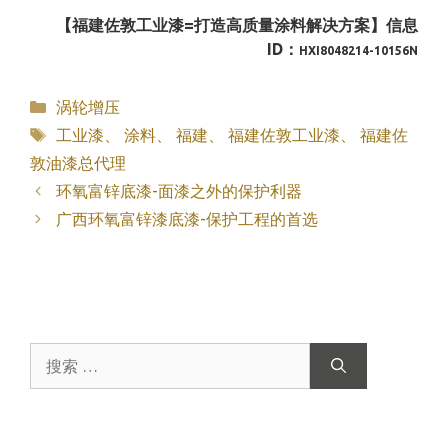
【福建佐敦工业漆=打造高质量涂料解决方案】信息
ID：
HXI8048214-10156N
分
涡轮增压
类
标
工业漆
、
涂料
、
福建
、
福建佐敦工业漆
、
福建佐
签
敦油漆总代理
环氧富锌底漆-面漆之外的保护利器
广西环氧富锌漆底漆-保护工程的首选
搜
索：