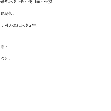
种恶劣环境下长期使用而不受损。
不易剥落。
质，对人体和环境无害。
包括：
腐涂装。
。
。
。