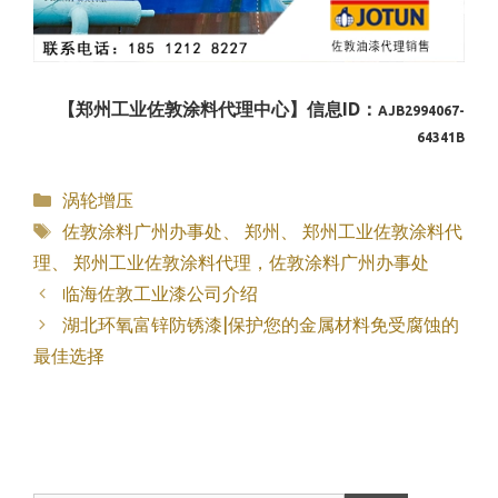
【郑州工业佐敦涂料代理中心】信息ID：
AJB2994067-
64341B
分
涡轮增压
类
标
佐敦涂料广州办事处
、
郑州
、
郑州工业佐敦涂料代
签
理
、
郑州工业佐敦涂料代理，佐敦涂料广州办事处
临海佐敦工业漆公司介绍
湖北环氧富锌防锈漆|保护您的金属材料免受腐蚀的
最佳选择