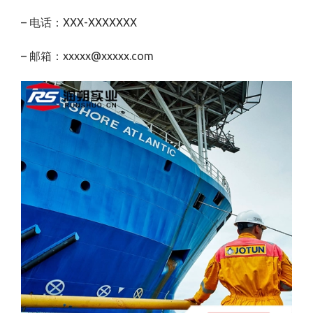
– 电话：XXX-XXXXXXX
– 邮箱：xxxxx@xxxxx.com