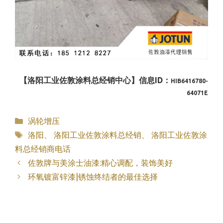
【洛阳工业佐敦涂料总经销中心】信息ID：
HIB6416780-
64071E
分
涡轮增压
类
标
洛阳
、
洛阳工业佐敦涂料总经销
、
洛阳工业佐敦涂
签
料总经销商电话
佐敦牌与美涂士油漆:精心调配，装饰美好
环氧镀富锌漆|锈蚀终结者的最佳选择