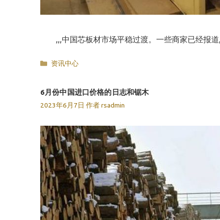
,,,中国芯板材市场平稳过渡。一些商家已经报道
分
资讯中心
类
6月份中国进口价格的日志和锯木
2023年6月7日
作者
rsadmin