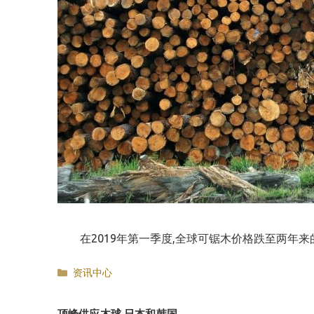
在2019年第一季度,全球可锯木价格跌至两年来
分
资讯中心
类
顶峰供应木球,日本和韩国。