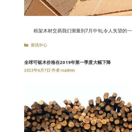
框架木材交易我们测量到7月中旬,令人失望的一些
分
资讯中心
类
全球可锯木价格在2019年第一季度大幅下降
2023年6月7日
作者
rsadmin