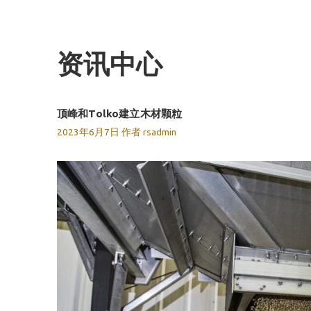
跳
至
内
资讯中心
容
顶峰和Tolko建立木材颗粒
2023年6月7日
作者
rsadmin