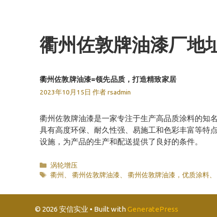
跳
至
内
衢州佐敦牌油漆厂地
容
衢州佐敦牌油漆=领先品质，打造精致家居
2023年10月15日
作者
rsadmin
衢州佐敦牌油漆是一家专注于生产高品质涂料的知
具有高度环保、耐久性强、易施工和色彩丰富等特
设施，为产品的生产和配送提供了良好的条件。
分
涡轮增压
类
标
衢州
、
衢州佐敦牌油漆
、
衢州佐敦牌油漆，优质涂料
签
© 2026 安信实业
• Built with
GeneratePress