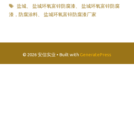
类
标
盐城
、
盐城环氧富锌防腐漆
、
盐城环氧富锌防腐
签
漆，防腐涂料
、
盐城环氧富锌防腐漆厂家
© 2026 安信实业
• Built with
GeneratePress