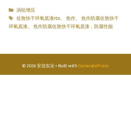
分
涡轮增压
类
标
佐敦快干环氧底漆rto
、
焦作
、
焦作防腐佐敦快干
签
环氧底漆
、
焦作防腐佐敦快干环氧底漆，防腐性能
© 2026 安信实业
• Built with
GeneratePress