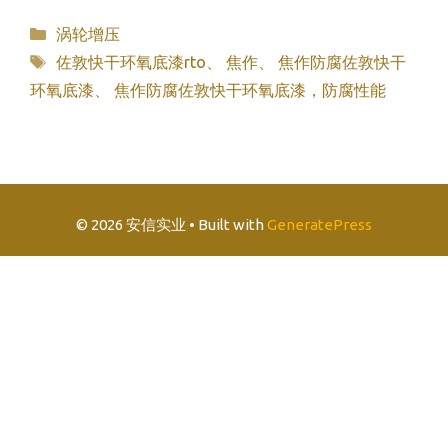
分
涡轮增压
类
标
佐敦快干环氧底漆rto
、
焦作
、
焦作防腐佐敦快干
签
环氧底漆
、
焦作防腐佐敦快干环氧底漆，防腐性能
© 2026 安信实业
• Built with
GeneratePress