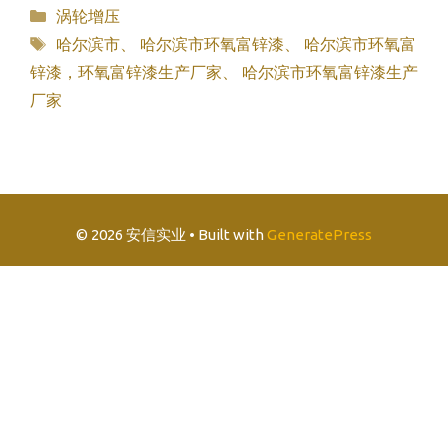
分
涡轮增压
类
标
哈尔滨市
、
哈尔滨市环氧富锌漆
、
哈尔滨市环氧富
签
锌漆，环氧富锌漆生产厂家
、
哈尔滨市环氧富锌漆生产
厂家
© 2026 安信实业
• Built with
GeneratePress