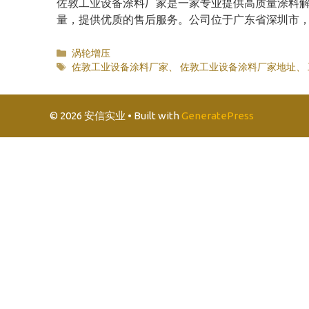
佐敦工业设备涂料厂家是一家专业提供高质量涂料
量，提供优质的售后服务。公司位于广东省深圳市
分
涡轮增压
类
标
佐敦工业设备涂料厂家
、
佐敦工业设备涂料厂家地址
、
签
© 2026 安信实业
• Built with
GeneratePress