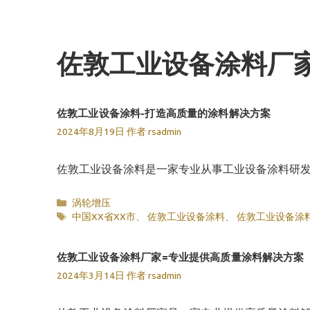
跳
至
内
佐敦工业设备涂料厂
容
佐敦工业设备涂料-打造高质量的涂料解决方案
2024年8月19日
作者
rsadmin
佐敦工业设备涂料是一家专业从事工业设备涂料研
分
涡轮增压
类
标
中国XX省XX市
、
佐敦工业设备涂料
、
佐敦工业设备涂
签
佐敦工业设备涂料厂家=专业提供高质量涂料解决方案
2024年3月14日
作者
rsadmin